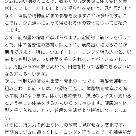
ジムに通い始めることで、数多くの方が実際に体の変化を実
感しています。筋トレによって得られる変化は、見た目だけで
なく、体調や精神面にまで影響を及ぼすことが多いです。こ
こでは、ジム通いによって得られる体の変化についてご紹介
します。
まず、筋肉量の増加が挙げられます。定期的に筋トレを行うこ
とで、体の各部位の筋肉が鍛えられ、筋肉量が増えることが
期待できます。特に、ウエイトトレーニングを組み込むと、以
前よりも引き締まった体型を手に入れることができるでしょ
う。周囲からの印象も変わり、自信を持って活動できるように
なる方も多くいます。
次に、体脂肪の減少も重要な変化の一つです。有酸素運動と
組み合わせた筋トレは、代謝を促進し、体脂肪を効率よく減
らす助けになります。体が引き締まり、洋服のサイズが変わる
という嬉しい体験をする方もいらっしゃいます。健康的な体
型を手に入れることで、普段の生活がより快適になるでしょ
う。
さらに、持久力の向上や体力の改善も見逃せない変化です。
定期的にジムに通ってトレーニングを行うことで、心肺機能が