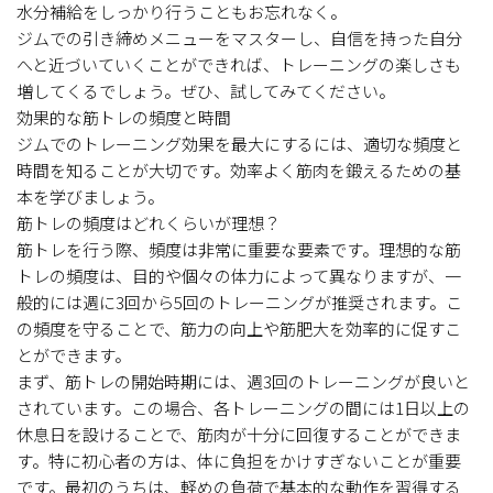
水分補給をしっかり行うこともお忘れなく。
ジムでの引き締めメニューをマスターし、自信を持った自分
へと近づいていくことができれば、トレーニングの楽しさも
増してくるでしょう。ぜひ、試してみてください。
効果的な筋トレの頻度と時間
ジムでのトレーニング効果を最大にするには、適切な頻度と
時間を知ることが大切です。効率よく筋肉を鍛えるための基
本を学びましょう。
筋トレの頻度はどれくらいが理想？
筋トレを行う際、頻度は非常に重要な要素です。理想的な筋
トレの頻度は、目的や個々の体力によって異なりますが、一
般的には週に3回から5回のトレーニングが推奨されます。こ
の頻度を守ることで、筋力の向上や筋肥大を効率的に促すこ
とができます。
まず、筋トレの開始時期には、週3回のトレーニングが良いと
されています。この場合、各トレーニングの間には1日以上の
休息日を設けることで、筋肉が十分に回復することができま
す。特に初心者の方は、体に負担をかけすぎないことが重要
です。最初のうちは、軽めの負荷で基本的な動作を習得する