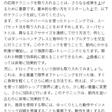
の応用テクニックを取り入れることは、さらなる成果を上げ
るために重要です。基本的な使い方をマスターした上で、以下
のテクニックを試してみてください。
まず、ダンベルやバーベルを使ったトレーニングでは、スー
パセット法を取り入れることをおすすめします。スーパセッ
トとは、異なるエクササイズを連続して行う方法で、例とし
てはダンベルベンチプレスと背中のラットプルダウンを交互
に行うことです。このテクニックを使うことで、筋肉にかかる
刺激が増加し、より強度の高いトレーニングとなります。限
られた時間で効率的に鍛えることができるため、上級者にと
っては非常に効果的です。
次に、ドロップセットという技術も取り入れてみましょう。
これは、ある重量で限界までトレーニングを行った後、すぐ
に負荷を軽くしてさらに続ける方法です。例えば、ダンベル
を使って8回のレップで限界に達したら、少し軽い重量に変更
し、さらに5回ほど行います。このテクニックは、筋肉を追い
込むのに非常に効果的です。
また、器具を使用する際には、ゆっくりとした動作やイソメ
トリック収縮を意識することも重要です。動作を速くするの