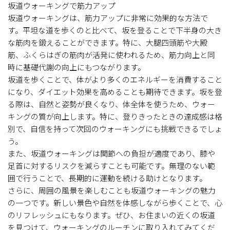
坂道ウォーキングで筋力アップ
坂道ウォーキングは、筋力アップに非常に効果的な方法で
す。平坦な道を歩くのと比べて、坂を登ることで下半身の大き
な筋肉を鍛えることができます。特に、大腿四頭筋や大殿
筋、ふくらはぎの筋肉が活発に使われるため、筋力向上と同
時に基礎代謝の向上にもつながります。
坂道を歩くことで、体がより多くのエネルギーを消費すること
になり、ダイエット効果を高めることも期待できます。坂を登
る際は、自然と姿勢が良くなり、体全体を使うため、ウォー
キングの質が向上します。特に、登りきったときの達成感は格
別で、自信を持って次回のウォーキングにも挑戦できるでしょ
う。
また、坂道ウォーキングは関節への負担が適度であり、膝や
足首に対するリスクを減らすことも可能です。無理のない範
囲で行うことで、長期的に運動を続ける助けとなります。
さらに、周囲の風景を楽しむことも坂道ウォーキングの魅力
の一つです。新しい景色や自然を体感しながら歩くことで、心
のリフレッシュにもなります。ぜひ、お住まいの近くの坂道
を見つけて、ウォーキングのルーチンに取り入れてみてくだ