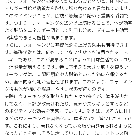
まず、ウォーキングを始めてから15分ほど経つと、体内のエ
ネルギー供給が糖質から脂肪に切り替わると言われています。
このタイミングこそが、脂肪が燃焼され始める重要な瞬間で
す。つまり、ウォーキングを15分以上続けることで、体が効率
よく脂肪をエネルギー源として利用し始め、ダイエット効果
が実感できる可能性が高まります。
さらに、ウォーキングは基礎代謝を上げる効果も期待できま
す。基礎代謝とは、何もしていない状態でも消費されるエネ
ルギーであり、これが高まることによって日常生活でのカロリ
ー消費量が増えるのです。特に下半身の大きな筋肉を使うウ
ォーキングは、大腿四頭筋や大殿筋といった筋肉を鍛えるた
め、全体的な代謝が活性化されます。これにより、ウォーキン
グ後も体が脂肪を燃焼しやすい状態が続くのです。
実際にウォーキングを取り入れた方々の多くが、体重減少だ
けでなく、体調が改善されたり、気分がスッキリとするなど
のポジティブな効果を実感しています。例えば、ある方は1日
30分のウォーキングを習慣化し、体重が5キロ減少したそうで
す。これにより、着れなくなっていた服が再び着られるように
なったことを嬉しそうに話していました。また、ストレス解