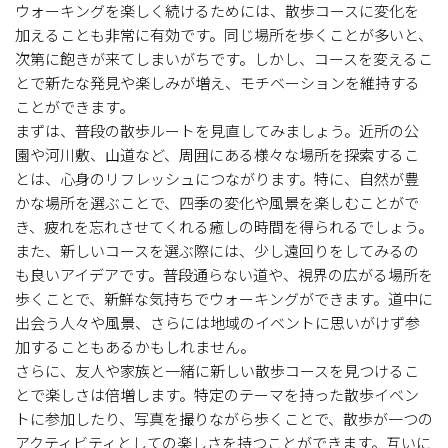
ウォーキングを楽しく続けるためには、散歩コースに変化を
加えることも非常に有効です。同じ場所を歩くことが多いと、
次第に飽きが来てしまいがちです。しかし、コースを変えるこ
とで新たな発見や楽しみが増え、モチベーションを維持する
ことができます。
まずは、普段の散歩ルートを見直してみましょう。近所の公
園や河川敷、山道など、周囲にある様々な場所を探索するこ
とは、心身のリフレッシュにつながります。特に、自然が豊
かな場所を選ぶことで、四季の変化や風景を楽しむことがで
き、疲れを忘れさせてくれる癒しの時間を得られるでしょう。
また、新しいコースを選ぶ際には、少し遠回りをしてみるの
も良いアイデアです。普段通らない道や、視界の広がる場所を
歩くことで、新鮮な気持ちでウォーキングができます。道中に
出会う人々や風景、さらには地域のイベントに思いがけず参
加することもあるかもしれません。
さらに、友人や家族と一緒に新しい散歩コースを見つけるこ
とで楽しさは倍増します。特定のテーマを持った散歩イベン
トに参加したり、写真を撮りながら歩くことで、散歩が一つの
アクティビティとしての楽しさを持つことができます。互いに