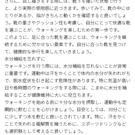
さらに、試し履きをする際には、靴下を履いた状態で行う
と、より実際の使用感に近づきます。歩いてみて、靴の中にゆ
とりがあるか、指がきちんと動くかを確認すると良いでしょ
う。靴の重さやクッション性も考慮し、自分にとって快適な靴
を選ぶことが、ウォーキングを楽しむための第一歩です。
このように、足に合った靴を選ぶことは、ウォーキングを継
続するために欠かせない要素です。自分に合った靴を見つけ
て、健康的な歩行を楽しんでいきましょう。
水分補給を忘れずに
ウォーキングを行う際には、水分補給を忘れないことが非常
に重要です。運動中は汗をかくことで体内の水分が失われがち
で、脱水症状を引き起こす危険性があります。特に気温が高い
日や長時間のウォーキングをする際には、こまめに水分を補
給することが健康維持に大いに役立ちます。
ウォーキングを始める前に十分な水分を摂取し、運動中も定
期的に飲むことを心がけましょう。目安としては、30分ごと
に少しずつ水を飲むと良いとされています。特に、汗をかく
ことで失われる電解質を補うために、スポーツドリンクなど
も選択肢として考えると良いでしょう。