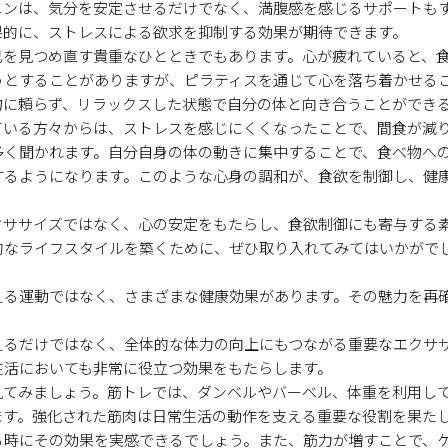
ニンは、気分を安定させるだけでなく、満腹感を感じるサポートも
果的に、ストレスによる欲求を抑制する効果が期待できます。
己を見つめ直す貴重なひとときでもあります。心が疲れていると、
うとすることがありますが、ピラティスを通じて心を落ち着かせる
物に頼らず、リラックスした状態で自分の体と向き合うことができ
ている方々からは、ストレスを感じにくくなったことで、間食が減
多く聞かれます。自分自身の体の動きに集中することで、食べ物へ
するようになります。このような心身の調和が、食欲を制御し、健
クササイズではなく、心の安定をもたらし、食欲制御にも寄与する
的なライフスタイルを築くために、ぜひ取り入れてみてはいかがで
える運動ではなく、さまざまな健康効果があります。その魅力を再
えるだけではなく、全体的な体力の向上にもつながる重要なエクサ
生活においても非常に役立つ効果をもたらします。
見てみましょう。筋トレでは、ダンベルやバーベル、体重を利用し
ます。強化された筋肉は日常生活の動作を支える重要な役割を果た
る時にその効果を実感できるでしょう。また、筋力が増すことで、