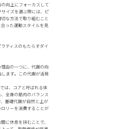
力の向上にフォーカスして
ササイズを選ぶ際には、ピ
適切な方法で取り組むこと
に合った運動スタイルを見
ピラティスのもたらすダイ
の理由の一つに、代謝の向
指します。この代謝が活発
スでは、コアと呼ばれる体
れ、全身の筋肉のバランス
で、基礎代謝が自然と上が
カロリーを消費することが
合間に休息を挟むことで、
によって、脂肪燃焼が促進