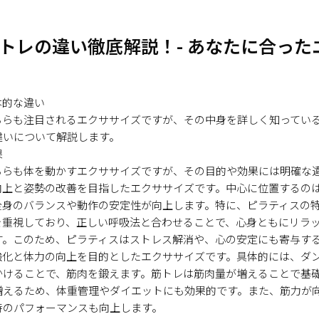
トレの違い徹底解説！- あなたに合った
本的な違い
ちらも注目されるエクササイズですが、その中身を詳しく知ってい
違いについて解説します。
果
ちらも体を動かすエクササイズですが、その目的や効果には明確な
向上と姿勢の改善を目指したエクササイズです。中心に位置するの
全身のバランスや動作の安定性が向上します。特に、ピラティスの
を重視しており、正しい呼吸法と合わせることで、心身ともにリラ
す。このため、ピラティスはストレス解消や、心の安定にも寄与す
強化と体力の向上を目的としたエクササイズです。具体的には、ダ
かけることで、筋肉を鍛えます。筋トレは筋肉量が増えることで基
増えるため、体重管理やダイエットにも効果的です。また、筋力が
時のパフォーマンスも向上します。