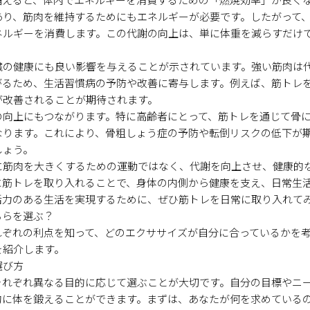
あり、筋肉を維持するためにもエネルギーが必要です。したがって
ネルギーを消費します。この代謝の向上は、単に体重を減らすだけ
臓の健康にも良い影響を与えることが示されています。強い筋肉は
がるため、生活習慣病の予防や改善に寄与します。例えば、筋トレ
が改善されることが期待されます。
の向上にもつながります。特に高齢者にとって、筋トレを通じて骨
なります。これにより、骨粗しょう症の予防や転倒リスクの低下が
しょう。
に筋肉を大きくするための運動ではなく、代謝を向上させ、健康的
に筋トレを取り入れることで、身体の内側から健康を支え、日常生
活力のある生活を実現するために、ぜひ筋トレを日常に取り入れて
ちらを選ぶ？
れぞれの利点を知って、どのエクササイズが自分に合っているかを
を紹介します。
選び方
それぞれ異なる目的に応じて選ぶことが大切です。自分の目標やニ
的に体を鍛えることができます。まずは、あなたが何を求めている