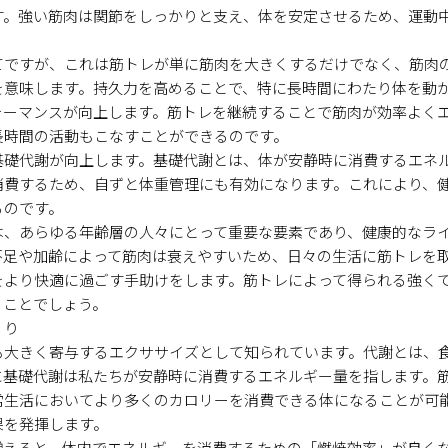
す。強い筋肉は関節をしっかりと支え、体を安定させるため、運動
てですが、これは筋トレが単に筋肉を大きくするだけでなく、筋肉
を意味します。持久力を高めることで、特に長時間にわたり体を動
ォーマンスが向上します。筋トレを継続することで筋肉が効率よく
長時間の活動もこなすことができるのです。
基礎代謝が向上します。基礎代謝とは、体が安静時に消費するエネ
消費するため、自ずと体重管理にも有効になります。これにより、
るのです。
は、あらゆる年齢層の人々にとって重要な要素であり、健康的なラ
不足や加齢によって筋肉は衰えやすいため、日々の生活に筋トレを
をより快適に過ごす手助けをします。筋トレによって得られる強く
ることでしょう。
くり
も大きく寄与するエクササイズとして知られています。代謝とは、
に基礎代謝は私たちが安静時に消費するエネルギー量を指します。
常生活においてより多くのカロリーを消費できる体になることが可
果を発揮します。
増えると、体内でエネルギーを消費するための「燃焼効率」が良く