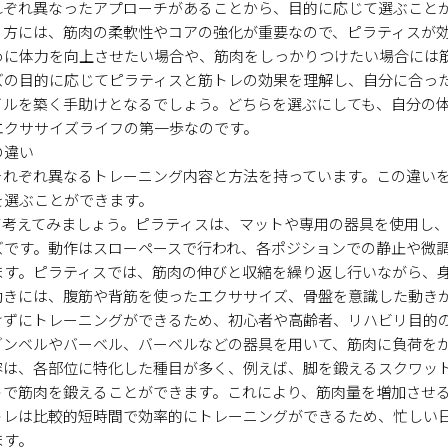
れぞれ異なったアプローチがあることから、目的に応じて選ぶこと
る方には、筋肉の柔軟性やコアの強化が重要なので、ピラティスが
めに体力を向上させたい場合や、筋肉をしっかりつけたい場合には
ズの目的に応じてピラティスと筋トレの効果を理解し、自分に合っ
イルを築く手助けとなるでしょう。どちらを選ぶにしても、自分の
エクササイズライフの第一歩なのです。
の違い
それぞれ異なるトレーニング内容と方法を持っています。この違い
を選ぶことができます。
て考えてみましょう。ピラティスは、マットや専用の器具を使用し
ズです。動作はスローペースで行われ、各ポジションでの静止や微
ます。ピラティスでは、筋肉の伸びと収縮を繰り返し行いながら、
動きには、腹筋や背筋を使ったエクササイズ、骨盤を意識した動き
けずにトレーニングができるため、初心者や高齢者、リハビリ目的
ダンベルやバーベル、バーベルなどの器具を用いて、筋肉に負荷を
容は、各部位に特化した種目が多く、例えば、脚を鍛えるスクワッ
トで筋肉を鍛えることができます。これにより、筋肉量を増加させ
トレは比較的短時間で効率的にトレーニングができるため、忙しい
ます。