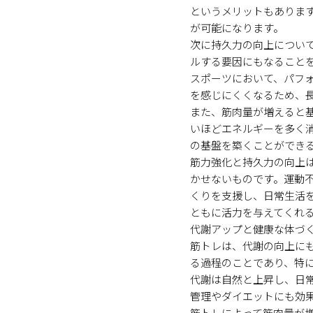
というメリットもありま
が可能になります。
次に持久力の向上につい
ルする要因にもなること
スポーツにおいて、パフ
を感じにくくなるため、
また、筋肉量が増えると
いほどエネルギーを多く
の基盤を築くことができ
筋力強化と持久力の向上
かせないものです。運動
くりを支援し、日常生活
ともに活力を与えてくれ
代謝アップと健康な体づ
筋トレは、代謝の向上に
る過程のことであり、特
代謝は自然と上昇し、日
管理やダイエットにも効
筋トレによって筋肉量が