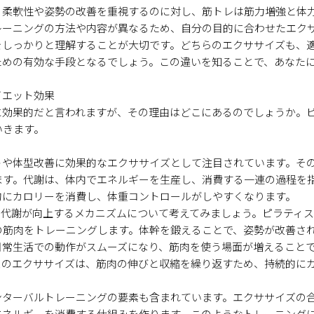
、柔軟性や姿勢の改善を重視するのに対し、筋トレは筋力増強と体
レーニングの方法や内容が異なるため、自分の目的に合わせたエク
をしっかりと理解することが大切です。どちらのエクササイズも、
ための有効な手段となるでしょう。この違いを知ることで、あなた
イエット効果
に効果的だと言われますが、その理由はどこにあるのでしょうか。
いきます。
トや体型改善に効果的なエクササイズとして注目されています。そ
ます。代謝は、体内でエネルギーを生産し、消費する一連の過程を
的にカロリーを消費し、体重コントロールがしやすくなります。
て代謝が向上するメカニズムについて考えてみましょう。ピラティ
の筋肉をトレーニングします。体幹を鍛えることで、姿勢が改善さ
日常生活での動作がスムーズになり、筋肉を使う場面が増えること
スのエクササイズは、筋肉の伸びと収縮を繰り返すため、持続的に
ンターバルトレーニングの要素も含まれています。エクササイズの
エネルギーを消費する仕組みを作ります。このようなトレーニング