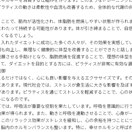
ピラティスの動きは柔軟性や血流も改善するため、全体的な代謝の
うことで、筋肉が活性化され、体脂肪を燃焼しやすい状態が作られ
にわたって持続する可能性があります。体が引き締まることで、自
しくなるでしょう。
り入れたダイエットに成功した多くの人々が、その効果を実感して
謝も向上し、無理なく健康的に体型を改善することができたと話し
発展させる手助けとなり、脂肪燃焼を促進することで、理想の体型
って、ダイエットを目的とする方には、ピラティスが非常に有効な
制御
えるだけではなく、心にも良い影響を与えるエクササイズです。そ
にあります。現代社会では、ストレスが食生活に大きな影響を及ぼ
があります。ピラティスを通じてストレスを軽減することで、心の
うになるのです。
ズでは、呼吸法が重要な役割を果たしています。呼吸を意識的に行
効果が得られます。また、動きと呼吸を連動させることで、心身が
。このリラックス効果がストレスを緩和し、心の余裕を持つことに
、脳内のホルモンバランスも整います。特に、幸せホルモンと呼ば