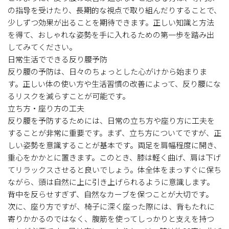
の指导を受けたり、長期的な視点で取り組んだりすることで、
少しずつ効果が出ることを期待できます。正しい知識と方法
を得て、おしゃれな姿勢を手に入れるための第一歩を踏み出
してみてください。
日常生活でできる反り腰予防
反り腰の予防は、日々のちょっとした心がけから始まりま
す。正しい体の使い方や生活習慣の改善によって、反り腰にな
るリスクを減らすことが可能です。
立ち方・座り方の工夫
反り腰を予防するためには、日常の立ち方や座り方に工夫を
することが非常に重要です。まず、立ち方についてですが、正
しい姿勢を意識することが基本です。両足を肩幅程度に開き、
重心をかかとに置きます。このとき、膝は軽く曲げ、肩は下げ
てリラックスさせると良いでしょう。体全体をまっすぐに保ち
ながら、頭は自然に上に引き上げられるように意識します。
背中を反らせすぎず、自然なカーブを保つことが大切です。
次に、座り方ですが、椅子に深く座った際には、背もたれに
寄りかかるのではなく、腹筋を使ってしっかりと支えを持つ