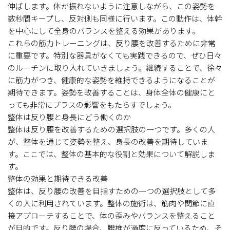
伸ばします。体が振れないように注意しながら、この姿勢を
数秒間キープし、反対側も同様に行います。この動作は、体幹
を中心にして全身のバランスを整える効果があります。
これらの筋力トレーニングは、反り腰を改善するために非常
に重要です。特別な器具がなくても実践できるので、ぜひ日々
のルーチンに取り入れていきましょう。継続することで、徐々
に筋力がつき、健康的な姿勢を維持できるようになることが
期待できます。姿勢を改善することは、身体全体の健康にと
っても非常にプラスの影響をもたらすでしょう。
整体は反り腰と身長にどう働くのか
整体は反り腰を改善するための選択肢の一つです。多くの人
が、整体を通じて姿勢を整え、身長の改善を期待していま
す。ここでは、整体の基本的な役割と効果について解説しま
す。
整体の効果と期待できる改善
整体は、反り腰の改善を目指すための一つの選択肢として多
くの人に利用されています。整体の施術は、筋肉や関節に直
接アプローチすることで、体の歪みやバランスを整えること
が目的です。反り腰の場合、腰椎が過度に反っているため、そ