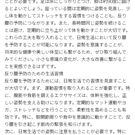
ことが必要です。足は床にしっかりとつけ、膝は約90度に曲げ
るとよいでしょう。座っている間は定期的に姿勢を見直し、少
し体を動かしてストレッチをする習慣をつけることも、反り
腰の予防につながります。また、長時間同じ姿勢を続けるこ
とは避け、定期的に立ち上がって体を動かすことが大切です。
これらの工夫を取り入れることで、日常生活において反り腰
を予防することが可能になります。姿勢を意識することが、
将来的な健康や美しい体型にも繋がるため、ぜひ取り組んで
みてください。小さな意識の変化が、大きな改善に繋がるこ
とを実感できるはずです。
反り腰予防のための生活習慣
反り腰を予防するためには、日常生活での習慣を見直すこと
が大切です。まず、運動習慣を取り入れることが重要です。特
に、腹筋や背筋を鍛えるエクササイズは、体幹を強化し、正
しい姿勢を支える助けになります。定期的なマット運動やヨ
ガ、ストレッチなどを行うことで、柔軟性を高めることも有
効です。特に、股関節周りや背中を意識的に動かすことで、反
り腰を引き起こす筋肉の緊張を和らげます。
次に、日常生活での姿勢に注意を払うことが必要です。特に