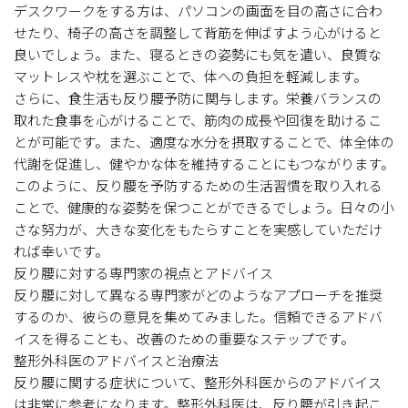
デスクワークをする方は、パソコンの画面を目の高さに合わ
せたり、椅子の高さを調整して背筋を伸ばすよう心がけると
良いでしょう。また、寝るときの姿勢にも気を遣い、良質な
マットレスや枕を選ぶことで、体への負担を軽減します。
さらに、食生活も反り腰予防に関与します。栄養バランスの
取れた食事を心がけることで、筋肉の成長や回復を助けるこ
とが可能です。また、適度な水分を摂取することで、体全体の
代謝を促進し、健やかな体を維持することにもつながります。
このように、反り腰を予防するための生活習慣を取り入れる
ことで、健康的な姿勢を保つことができるでしょう。日々の小
さな努力が、大きな変化をもたらすことを実感していただけ
れば幸いです。
反り腰に対する専門家の視点とアドバイス
反り腰に対して異なる専門家がどのようなアプローチを推奨
するのか、彼らの意見を集めてみました。信頼できるアドバ
イスを得ることも、改善のための重要なステップです。
整形外科医のアドバイスと治療法
反り腰に関する症状について、整形外科医からのアドバイス
は非常に参考になります。整形外科医は、反り腰が引き起こ