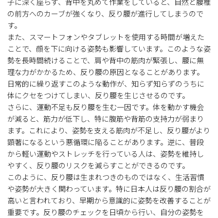
子に深く座らず、背中を丸めて作業をしていると、自然と腰椎
の前方へのカーブが強くなり、反り腰が進行してしまうので
す。
また、スマートフォンやタブレットを使用する時間が増えた
ことで、顔を下に向ける姿勢も影響しています。このような姿
勢を長時間続けることで、肩や背中の筋肉が緊張し、腰に無
理な力がかかるため、反り腰の原因となることがあります。
日常的に繰り返すこのような動作が、知らず知らずのうちに
体にクセをつけてしまい、反り腰を生じさせるのです。
さらに、運動不足も反り腰を生む一因です。体を動かす機会
が減ると、筋力が低下し、特に腹筋や背筋の支持力が弱まり
ます。これにより、姿勢を支える筋肉が不足し、反り腰がより
顕著になるという悪循環に陥ることがあります。逆に、普段
から軽い運動やストレッチを行っている人は、姿勢を維持し
やすく、反り腰のリスクを減らすことができるのです。
このように、反り腰は生まれつきのものではなく、生活習慣
や姿勢が大きく関わっています。特に日本人は反り腰の割合が
高いと言われており、早期から意識的に姿勢を改善することが
重要です。反り腰のチェックを日頃から行い、自分の姿勢を