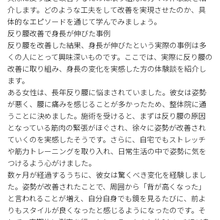
介します。どのような工夫をして改善を実現させたのか、具
体的なエピソードを通じて学んでみましょう。
反り腰改善で身長が伸びた事例
反り腰を改善した結果、身長が伸びたという実際の事例は多
くの人にとって興味深いものです。ここでは、実際に反り腰の
改善に取り組み、身長の変化を実感した方の体験談を紹介し
ます。
ある女性は、長年反り腰に悩まされていました。彼女は姿勢
が悪く、腰に痛みを感じることが多かったため、整体院に通
うことに決めました。施術を受けると、まずは反り腰の原因
となっている筋肉の緊張がほぐされ、徐々に姿勢が改善され
ていくのを実感したそうです。さらに、自宅でもストレッチ
や筋力トレーニングを取り入れ、日常生活の中で姿勢に気を
つけるよう心がけました。
数ヶ月が経過するうちに、彼女は驚くべき変化を経験しまし
た。姿勢が改善されたことで、周囲から「背が高くなった」
と言われることが増え、自分自身でも鏡を見るたびに、前よ
りもスタイルが良くなったと感じるようになったのです。そ