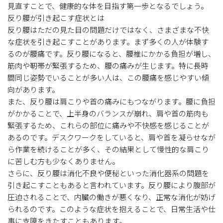
見直すことで、健康的な体を目指す第一歩となるでしょう。
反り腰が引き起こす症状とは
反り腰はただの見た目の問題だけではなく、さまざまな不快
な症状を引き起こすことがあります。まず多くの人が体験す
るのが腰痛です。反り腰になると、腰椎にかかる負担が増し、
筋肉や靭帯が緊張するため、腰の痛みが生じます。特に長時
間同じ姿勢でいることが多い人は、この腰痛を感じやすい傾
向があります。
また、反り腰は肩こりや首の痛みにもつながります。腰に負担
がかかることで、上半身のバランスが崩れ、肩や首の筋肉も
緊張するため、これらの部位に痛みや不快感を感じることが
あるのです。デスクワークをしていると、肩や首を凝らせなが
ら作業を続けることが多く、その結果として慢性的な肩こり
に苦しむ方も少なくありません。
さらに、反り腰は消化不良や便秘といった消化器系の問題を
引き起こすこともあると言われています。反り腰により腹部が
圧迫されることで、内臓の働きが悪くなり、正常な消化が妨げ
られるのです。このような症状を抱えることで、日常生活や仕
事に支障をきたすこともあります。