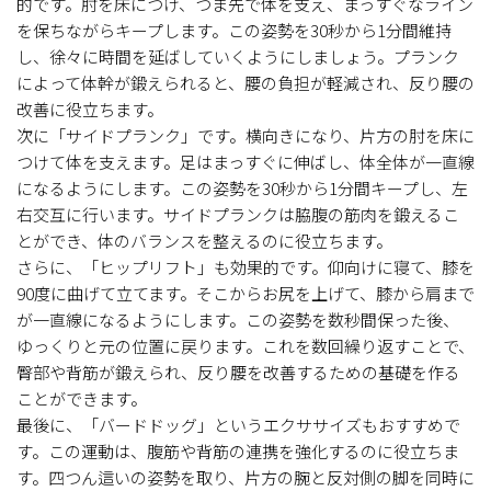
的です。肘を床につけ、つま先で体を支え、まっすぐなライン
を保ちながらキープします。この姿勢を30秒から1分間維持
し、徐々に時間を延ばしていくようにしましょう。プランク
によって体幹が鍛えられると、腰の負担が軽減され、反り腰の
改善に役立ちます。
次に「サイドプランク」です。横向きになり、片方の肘を床に
つけて体を支えます。足はまっすぐに伸ばし、体全体が一直線
になるようにします。この姿勢を30秒から1分間キープし、左
右交互に行います。サイドプランクは脇腹の筋肉を鍛えるこ
とができ、体のバランスを整えるのに役立ちます。
さらに、「ヒップリフト」も効果的です。仰向けに寝て、膝を
90度に曲げて立てます。そこからお尻を上げて、膝から肩まで
が一直線になるようにします。この姿勢を数秒間保った後、
ゆっくりと元の位置に戻ります。これを数回繰り返すことで、
臀部や背筋が鍛えられ、反り腰を改善するための基礎を作る
ことができます。
最後に、「バードドッグ」というエクササイズもおすすめで
す。この運動は、腹筋や背筋の連携を強化するのに役立ちま
す。四つん這いの姿勢を取り、片方の腕と反対側の脚を同時に