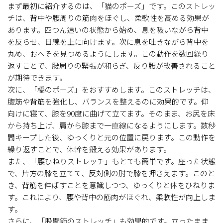
まず最初に紹介するのは、「猫のポーズ」です。このストレッ
チは、背中や腰周りの筋肉をほぐし、柔軟性を高める効果が
あります。四つん這いの状態から始め、息を吸いながら背中
を反らせ、目線を上に向けます。次に息を吐きながら背中を
丸め、おへそを見つめるようにします。この動作を数回繰り
返すことで、腰周りの緊張が和らぎ、反り腰が改善されること
が期待できます。
次に、「橋のポーズ」をおすすめします。このストレッチは、
腹筋や背筋を強化し、バランスを整えるのに効果的です。仰
向けに寝て、膝を90度に曲げて立てます。そのまま、お尻を床
から持ち上げ、肩から膝まで一直線になるようにします。数秒
間キープした後、ゆっくりと元の位置に戻ります。この動作を
繰り返すことで、体幹を鍛える効果があります。
また、「腰ひねりストレッチ」もとても簡単です。座った状態
で、片方の膝を立てて、反対側の肘で膝を押さえます。このと
き、背筋を伸ばすことを意識しつつ、ゆっくりと体をひねりま
す。これにより、腰や背中の筋肉がほぐれ、柔軟性が向上しま
す。
さらに、「股関節のストレッチ」も効果的です。立ったまま