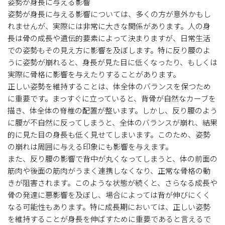
姿勢が身長に与える影響
姿勢が身長に与える影響については、多くの方が意外かもし
れませんが、実際には非常に大きな関係があります。人の身
長は骨の成長や遺伝的要素によって決まりますが、日常生活
での姿勢もその見え方に影響を及ぼします。特に反り腰のよ
うに姿勢が崩れると、身長が見た目に低くなったり、もしくは
実際に骨格に影響を与えたりすることがあります。
正しい姿勢を維持することは、体全体のバランスを保つため
に重要です。まっすぐに立っていると、背骨が自然なカーブを
描き、体全体の脊椎の配置が整います。しかし、反り腰のよう
に腰が不自然に反ってしまうと、全体のバランスが崩れ、結果
的に見た目の身長も低く見せてしまいます。このため、姿勢
の崩れは周囲に与える印象にも影響を与えます。
また、反り腰の影響で背中が丸くなってしまうと、体の前面の
筋肉や後面の筋肉がうまく連携しなくなり、正常な骨格の動
きが阻害されます。このような状態が続くと、さらなる成長や
骨の発達に悪影響を及ぼし、場合によっては背が伸びにくく
なる可能性もあります。特に成長期においては、正しい姿勢
を維持することが身長を伸ばすために重要であると言えるで