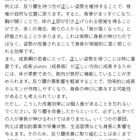
例えば、反り腰を持つ方が正しい姿勢を維持することで、脊
椎が自然な位置に戻ります。すると、背骨がまっすぐになり、
胸が開くことで、体の上部が引き上げられる感覚を得ること
ができ、多くの場合、周りの人からも「背が高くなった」と
評価されることがあります。これは実際に身長が伸びたので
はなく、姿勢が改善されることで身長が視覚的に高く感じら
れる効果です。
また、成長期の若者にとって、正しい姿勢を保つことは特に重
要です。成長 plates（成長板）が正しい方向に成長するため
には、体が柔軟であり、筋肉が良好に機能していることが求
められます。反り腰の悪影響を軽減することで、効率的に成長
ホルモンが作用しやすくなり、身長の伸びに寄与する可能性
があるとも考えられています。
ただし、こうした改善効果には個人差があることを忘れない
でください。反り腰を改善したからといって、必ずしもすべて
の人が身長が伸びるわけではありません。いくつかの要因、
例えば遺伝的要素や栄養状態、生活習慣なども身長に影響を
与えます。そのため、反り腰改善に取り組むことはあくまで