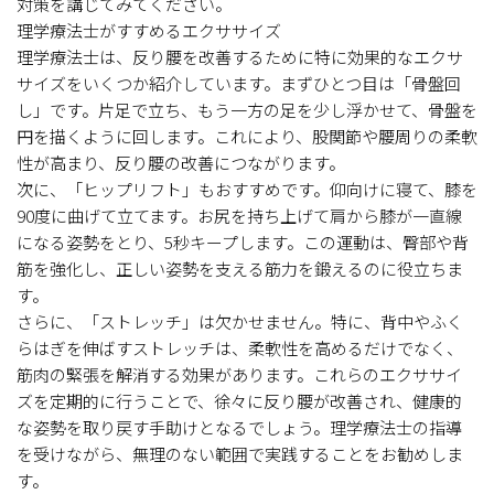
対策を講じてみてください。
理学療法士がすすめるエクササイズ
理学療法士は、反り腰を改善するために特に効果的なエクサ
サイズをいくつか紹介しています。まずひとつ目は「骨盤回
し」です。片足で立ち、もう一方の足を少し浮かせて、骨盤を
円を描くように回します。これにより、股関節や腰周りの柔軟
性が高まり、反り腰の改善につながります。
次に、「ヒップリフト」もおすすめです。仰向けに寝て、膝を
90度に曲げて立てます。お尻を持ち上げて肩から膝が一直線
になる姿勢をとり、5秒キープします。この運動は、臀部や背
筋を強化し、正しい姿勢を支える筋力を鍛えるのに役立ちま
す。
さらに、「ストレッチ」は欠かせません。特に、背中やふく
らはぎを伸ばすストレッチは、柔軟性を高めるだけでなく、
筋肉の緊張を解消する効果があります。これらのエクササイ
ズを定期的に行うことで、徐々に反り腰が改善され、健康的
な姿勢を取り戻す手助けとなるでしょう。理学療法士の指導
を受けながら、無理のない範囲で実践することをお勧めしま
す。