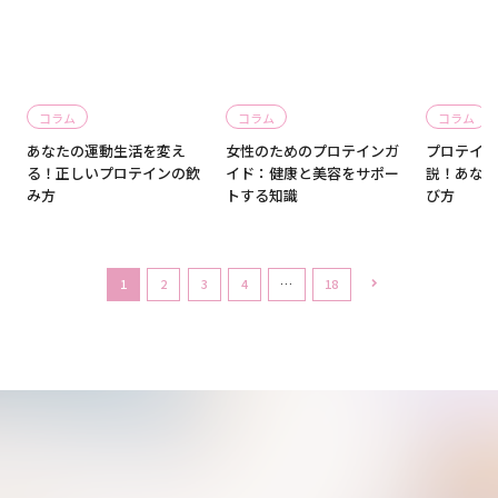
コラム
コラム
コラム
徹
あなたの運動生活を変え
女性のためのプロテインガ
プロテイン
ト
る！正しいプロテインの飲
イド：健康と美容をサポー
説！あなた
み方
トする知識
び方
1
2
3
4
…
18