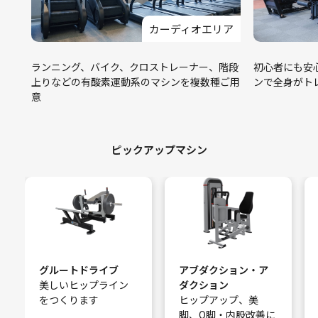
リア
カーディオエリア
位に
ランニング、バイク、クロストレーナー、階段
初心者にも安
上りなどの有酸素運動系のマシンを複数種ご用
ンで全身がト
意
ピックアップマシン
グルートドライブ
アブダクション・ア
美しいヒップライン
ダクション
をつくります
ヒップアップ、美
脚、O脚・内股改善に