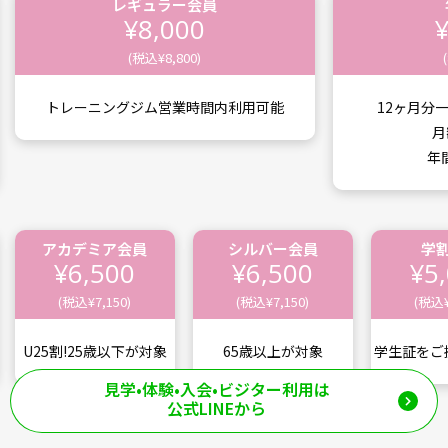
レギュラー会員
¥8,000
(税込¥8,800)
トレーニングジム営業時間内利用可能
12ヶ月分
月
年間
アカデミア会員
シルバー会員
学
¥6,500
¥6,500
¥5
(税込¥7,150)
(税込¥7,150)
(税込¥
U25割!25歳以下が対象
65歳以上が対象
学生証をご
見学•体験•入会•ビジター利用は
公式LINEから
オプション