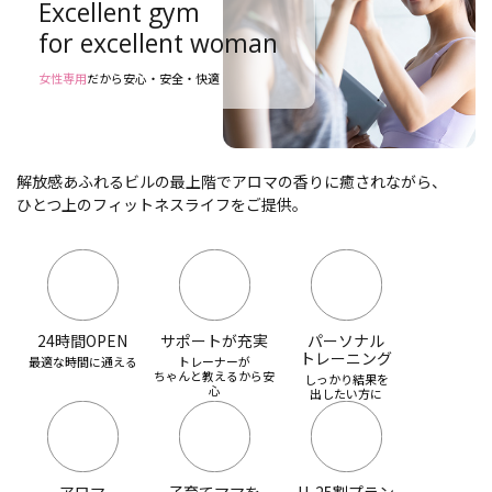
Excellent gym
for excellent woman
女性専用
だから安心・安全・快適
解放感あふれるビルの最上階でアロマの香りに癒されながら、
ひとつ上のフィットネスライフをご提供。
24時間OPEN
サポートが充実
パーソナル
トレーニング
最適な時間に通える
トレーナーが
ちゃんと教えるから安
しっかり結果を
心
出したい方に