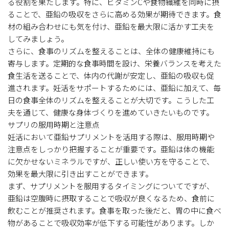
る役割を果たします。特に、ビタミンCや食物繊維を同時に摂
ることで、亜鉛の吸収をさらに高める効果が期待できます。食
材の組み合わせにも気を付け、亜鉛を最大限に活かす工夫を
してみましょう。
さらに、食事のリズムを整えることは、全体の健康維持にも
寄与します。定期的な食事時間を設け、栄養バランスを考えた
食生活を送ることで、体内の代謝が安定し、亜鉛の吸収も促
進されます。妊活をサポートするためには、亜鉛に加えて、毎
日の食事全体のリズムを整えることが大切です。こうした工
夫を通じて、健康な身体づくりを進めていきたいものです。
サプリの服用時期と注意点
妊活において亜鉛サプリメントを活用する際は、服用時期や
注意点をしっかり把握することが重要です。亜鉛は体の機能
に欠かせないミネラルですが、正しい使い方を守ることで、
効果を最大限に引き出すことができます。
まず、サプリメントを服用するタイミングについてですが、
亜鉛は空腹時に摂取することで吸収が良くなるため、食前に
飲むことが推奨されます。食事を取った後だと、胃の中に食べ
物があることで吸収効率が低下する可能性があります。しか