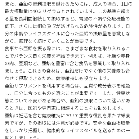
また、亜鉛の過剰摂取を避けるためには、成人の場合、1日の
最大摂取量は40ミリグラムとされています。この基準を超え
る量を長期間継続して摂取すると、胃腸の不調や免疫機能の
低下、さらには銅の吸収が妨げられる危険性があります。自
分の体調やライフスタイルに合った亜鉛の摂取量を意識しな
がら、無理なく続けていくことが重要です。
食事から亜鉛を摂る際には、さまざまな食材を取り入れるこ
とでバランス良く栄養を補給できます。例えば、牡蠣や赤身
の肉、豆類など、亜鉛を豊富に含む食品を意識して取り入れ
ましょう。これらの食材は、亜鉛だけでなく他の栄養素も合
わせて摂取できるため、健康維持にも役立ちます。
亜鉛サプリメントを利用する場合は、品質や成分表示を確認
し、自分に合ったものを選ぶことが重要です。また、健康状
態について不安がある場合や、亜鉛の摂取について迷いがあ
るときは、医師や専門家に相談することをお勧めします。
亜鉛は妊活を含む健康維持において重要な役割を果たす栄養
素ですが、その摂取には注意が必要です。安全な亜鉛摂取量
をしっかり把握し、健康的なライフスタイルを送るための一
助としましょう。