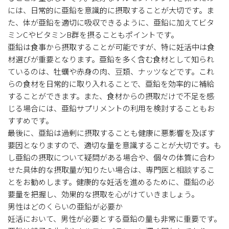
には、日常的に亜鉛を意識的に摂取することが大切です。ま
た、体が亜鉛を適切に吸収できるように、亜鉛に加えてビタ
ミンCやビタミンB群を摂ることもポイントです。
亜鉛は食事から摂取することが可能ですが、特に妊活中は食
材選びが重要となります。亜鉛を多く含む食材として知られ
ているのは、牡蠣や赤身の肉、豆類、ナッツなどです。これ
らの食材を日常的に取り入れることで、亜鉛を効率的に補給
することができます。また、食材からの摂取だけで不足を感
じる場合には、亜鉛サプリメントの利用を検討することもお
すすめです。
最後に、亜鉛は過剰に摂取することも健康に悪影響を及ぼす
要因となりますので、適切な量を意識することが大切です。も
し亜鉛の摂取について疑問がある場合や、個々の体質に合わ
せた具体的な摂取量が知りたい場合は、専門医と相談するこ
とをお勧めします。健康的な妊活を進めるために、亜鉛の必
要量を把握し、効果的な摂取を心がけていきましょう。
男性はどのくらいの亜鉛が必要か
妊活において、男性が必要とする亜鉛の量も非常に重要です。