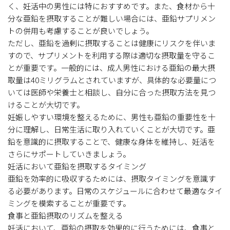
く、妊活中の男性には特におすすめです。また、食材から十
分な亜鉛を摂取することが難しい場合には、亜鉛サプリメン
トの併用も考慮することが良いでしょう。
ただし、亜鉛を過剰に摂取することは健康にリスクを伴いま
すので、サプリメントを利用する際は適切な摂取量を守るこ
とが重要です。一般的には、成人男性における亜鉛の最大摂
取量は40ミリグラムとされていますが、具体的な必要量につ
いては医師や栄養士と相談し、自分に合った摂取方法を見つ
けることが大切です。
妊娠しやすい環境を整えるために、男性も亜鉛の重要性を十
分に理解し、日常生活に取り入れていくことが大切です。亜
鉛を意識的に摂取することで、健康な身体を維持し、妊活を
さらにサポートしていきましょう。
妊活において亜鉛を摂取するタイミング
亜鉛を効率的に吸収するためには、摂取タイミングを意識す
る必要があります。日常のスケジュールに合わせて最適なタイ
ミングを模索することが重要です。
食事と亜鉛摂取のリズムを整える
妊活において、亜鉛の摂取を効果的に行うためには、食事と