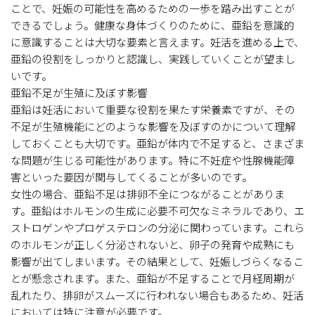
ことで、妊娠の可能性を高めるための一歩を踏み出すことが
できるでしょう。健康な身体づくりのために、亜鉛を意識的
に意識することは大切な要素と言えます。妊活を進める上で、
亜鉛の役割をしっかりと認識し、実践していくことが望まし
いです。
亜鉛不足が生殖に及ぼす影響
亜鉛は妊活において重要な役割を果たす栄養素ですが、その
不足が生殖機能にどのような影響を及ぼすのかについて理解
しておくことも大切です。亜鉛が体内で不足すると、さまざま
な問題が生じる可能性があります。特に不妊症や性腺機能障
害といった要因が関与してくることが多いのです。
女性の場合、亜鉛不足は排卵不全につながることがありま
す。亜鉛はホルモンの生成に必要不可欠なミネラルであり、エ
ストロゲンやプロゲステロンの分泌に関わっています。これら
のホルモンが正しく分泌されないと、卵子の発育や成熟にも
影響が出てしまいます。その結果として、妊娠しづらくなるこ
とが懸念されます。また、亜鉛が不足することで月経周期が
乱れたり、排卵がスムーズに行われない場合もあるため、妊活
においては特に注意が必要です。