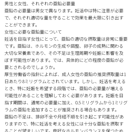
男性と女性、それぞれの亜鉛必要量
亜鉛の必要量は男女で異なります。妊活中は特に注意が必要
で、それぞれ適切な量を守ることで効果を最大限に引き出す
ことができます。
女性に必要な亜鉛量について
妊活を目指す女性にとって、亜鉛の適切な摂取量は非常に重要
です。亜鉛は、ホルモンの生成や調整、卵子の成熟に関わる
大切な栄養素であり、その不足は生理周期や妊娠に影響を及
ぼす可能性があります。では、具体的にどの程度の亜鉛が必
要とされるのでしょうか。
厚生労働省の指針によれば、成人女性の亜鉛の推奨摂取量は1
日あたり8ミリグラムとされています。しかし、妊活を考える
とき、特に妊娠を希望する段階では、亜鉛の必要量が増える
可能性があることを理解しておく必要があります。妊娠を目
指す期間は、通常の必要量に加え、0.5ミリグラムから1ミリグ
ラムの亜鉛を追加することが推奨される場合もあります。
亜鉛の不足は、排卵不全や月経不順を引き起こす可能性があ
りますので、特に妊活を考える女性には十分な亜鉛を摂取す
ることが望ましいです。良好なホルモンバランスを保つため