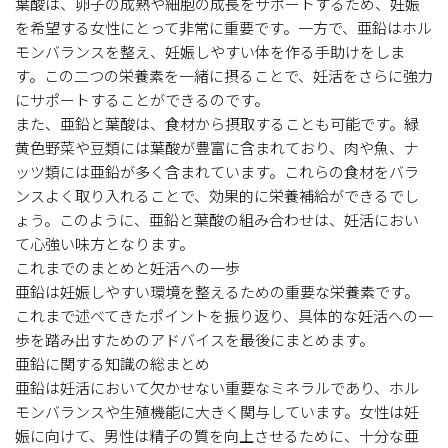
葉酸は、卵子の成熟や細胞の成長をサポートするため、妊娠
を希望する女性にとって非常に重要です。一方で、亜鉛はホル
モンバランスを整え、妊娠しやすい体を作る手助けをしま
す。この二つの栄養素を一緒に摂ることで、妊活をさらに強力
にサポートすることができるのです。
また、亜鉛と葉酸は、食材から摂取することも可能です。緑
黄色野菜や豆類には葉酸が豊富に含まれており、肉や魚、ナ
ッツ類には亜鉛が多く含まれています。これらの食材をバラ
ンスよく取り入れることで、効果的に栄養補給ができるでし
ょう。このように、亜鉛と葉酸の組み合わせは、妊活におい
て心強い味方となります。
これまでのまとめと妊活への一歩
亜鉛は妊娠しやすい環境を整えるための重要な栄養素です。
これまで述べてきたポイントを振り返り、具体的な妊活への一
歩を踏み出すためのアドバイスを最後にまとめます。
亜鉛に関する知識の総まとめ
亜鉛は妊活において欠かせない重要なミネラルであり、ホル
モンバランスや生殖機能に大きく関与しています。女性は妊
娠に向けて、男性は精子の質を向上させるために、十分な亜