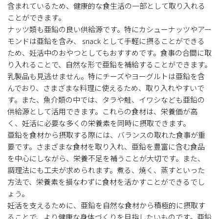
含まれているため、健康的な食生活の一部として取り入れる
ことができます。
ナッツ類も亜鉛の良い供給源です。特にカシューナッツやアー
モンドは亜鉛を含み、 snack として手軽に摂ることができる
ため、妊活中のおやつとしてもおすすめです。食事の合間に取
り入れることで、自然な形で亜鉛を補給することができます。
乳製品も見逃せません。特にチーズやヨーグルトは亜鉛を含
んでおり、さまざまな料理に使えるため、取り入れやすいで
す。また、魚介類の中では、タラや鮭、イワシなども亜鉛の
供給源として活用できます。これらの食材は、栄養価が高
く、妊活に必要な多くの栄養素を同時に摂取できます。
亜鉛を食材から摂取する際には、バランスの取れた食事が重
要です。さまざまな食材を取り入れ、亜鉛を豊富に含む食品
を中心にしながら、栄養不足を補うことが大切です。また、
調理法にも工夫が求められます。煮る、焼く、蒸すといった
方法で、栄養素を損なわずに食材を活かすことができるでし
ょう。
妊活を支えるために、亜鉛を自然な食材から積極的に摂取す
ることで、より健康な身体づくりを目指したいものです。亜鉛