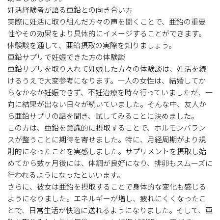
妊活経験者が語る亜鉛との向き合い方
実際に妊活に取り組んだ方々の声を聞くことで、亜鉛の重要
性やその効果をより具体的にイメージすることができます。
体験談を通して、亜鉛摂取の実際を知りましょう。
亜鉛サプリで妊娠できた方の体験談
亜鉛サプリを取り入れて妊娠した方々の体験談は、妊活を続
けるうえで大変参考になります。一人の女性は、結婚してか
らなかなか妊娠できず、不妊治療を時々行っていましたが、一
向に結果が出ない日々が続いていました。そんな中、友人か
ら亜鉛サプリの話を聞き、試してみることに決めました。
この方は、亜鉛を意識的に摂取することで、ホルモンバラン
スが整うことに期待を寄せました。特に、月経周期がより規
則的になったことを実感しました。サプリメントを摂取し始
めてから数ヶ月後には、体調が良好になり、排卵もスムーズに
行われるようになったといいます。
さらに、彼女は亜鉛を摂取することで身体的な変化も感じる
ようになりました。エネルギーが増し、疲れにくくなったこ
とで、日常生活が快適に送れるようになりました。そして、亜