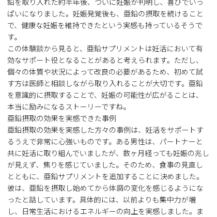
鉛を取り入れた約半年後、ついに妊娠が判明し、喜びでいっ
ぱいになりました。妊娠発覚後も、亜鉛の摂取を続けること
で、健康な妊娠を維持できたという実感も持っているそうで
す。
この体験談から見ると、亜鉛サプリメントは妊活において有
効なサポート役となることがあると考えられます。ただし、
個々の体質や状況によって改良の必要があるため、初めて試
す方は医師と相談しながら取り入れることが大切です。亜鉛
を意識的に摂取することで、妊娠の可能性が広がることは、
本当に励みになるストーリーですね。
亜鉛摂取の効果を実感できた事例
亜鉛摂取の効果を実感した方々の事例は、妊活をサポートす
るうえで非常に心強いものです。ある男性は、パートナーと
共に妊活に取り組んでいましたが、数ヶ月経っても妊娠の兆し
が見えず、焦りを感じていました。そのため、食事の見直し
とともに、亜鉛サプリメントを追加することに決めました。
彼は、亜鉛を摂取し始めてから体調の変化を感じるようにな
ったと話しています。具体的には、以前よりも集中力が増
し、日常生活におけるエネルギーの向上を実感しました。ま