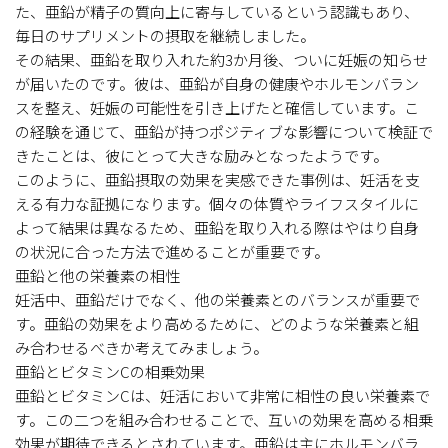
た、亜鉛が精子の質向上に寄与しているという認識もあり、
毎日のサプリメントの摂取を継続しました。
その結果、亜鉛を取り入れた約3か月後、ついに妊娠の知らせ
が届いたのです。彼は、亜鉛が自身の健康やホルモンバラン
スを整え、妊娠の可能性を引き上げたと確信しています。こ
の経験を通じて、亜鉛が持つポジティブな影響について検証で
きたことは、彼にとって大きな励みとなったようです。
このように、亜鉛摂取の効果を実感できた事例は、妊活を支
える有力な証拠になります。個々の体質やライフスタイルに
よって結果は異なるため、亜鉛を取り入れる際はやはり自身
の状況に合った方法で進めることが重要です。
亜鉛と他の栄養素の相性
妊活中、亜鉛だけでなく、他の栄養素とのバランスが重要で
す。亜鉛の効果をより高めるために、どのような栄養素と組
み合わせるべきか考えてみましょう。
亜鉛とビタミンCの相乗効果
亜鉛とビタミンCは、妊活において非常に相性の良い栄養素で
す。この二つを組み合わせることで、互いの効果を高める相乗
効果が期待できるとされています。亜鉛は主にホルモンバラ