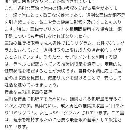
康全般に悪影響が及ぶことが懸念されています。
また、過剰な亜鉛は体内の銅の吸収を妨げる場合がありま
す。銅は体にとって重要な栄養素であり、過剰な亜鉛が銅不足
を引き起こすと、貧血や骨の健康に影響を及ぼすこともあり
ます。特に、亜鉛サプリメントを長期間使用する場合は、銅
不足についても考慮しなければなりません。
亜鉛の推奨摂取量は成人男性で11ミリグラム、女性で8ミリグ
ラムとされており、過剰摂取の上限は成人の場合40ミリグラ
ムとされています。そのため、サプリメントを利用する際
は、ラベルに記載されている推奨摂取量を遵守し、定期的に
健康状態を確認することが大切です。自身の体調に応じて亜
鉛の摂取量を見直し、健康リスクを避けることで、安心して
妊活を進めていきましょう。
安全な亜鉛摂取量の基準
亜鉛を安全に摂取するためには、推奨される摂取量を守るこ
とが大切です。具体的には、成人男性の推奨摂取量は1日あた
り11ミリグラム、女性は8ミリグラムとされています。この量
は、健康を維持するために必要な最低限の基準として設定さ
れています。