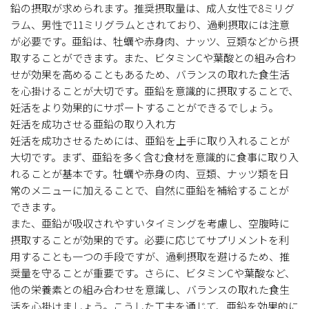
鉛の摂取が求められます。推奨摂取量は、成人女性で8ミリグ
ラム、男性で11ミリグラムとされており、過剰摂取には注意
が必要です。亜鉛は、牡蠣や赤身肉、ナッツ、豆類などから摂
取することができます。また、ビタミンCや葉酸との組み合わ
せが効果を高めることもあるため、バランスの取れた食生活
を心掛けることが大切です。亜鉛を意識的に摂取することで、
妊活をより効果的にサポートすることができるでしょう。
妊活を成功させる亜鉛の取り入れ方
妊活を成功させるためには、亜鉛を上手に取り入れることが
大切です。まず、亜鉛を多く含む食材を意識的に食事に取り入
れることが基本です。牡蠣や赤身の肉、豆類、ナッツ類を日
常のメニューに加えることで、自然に亜鉛を補給することが
できます。
また、亜鉛が吸収されやすいタイミングを考慮し、空腹時に
摂取することが効果的です。必要に応じてサプリメントを利
用することも一つの手段ですが、過剰摂取を避けるため、推
奨量を守ることが重要です。さらに、ビタミンCや葉酸など、
他の栄養素との組み合わせを意識し、バランスの取れた食生
活を心掛けましょう。こうした工夫を通じて、亜鉛を効果的に