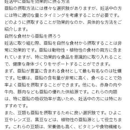
妊活中に亜鉛を効果的に摂る方法
亜鉛の摂取方法には様々な選択肢がありますが、妊活中の方
には特に適切な量とタイミングを考慮することが必要です。
どのように摂取することが効果的なのか、具体的な方法をご
紹介します。
自然な食材から亜鉛を摂ろう
妊活に取り組む際、亜鉛を自然な食材から摂取することは非
常に効果的です。亜鉛は動物性・植物性の食材の両方に含ま
れていますが、特に効果的な食品を意識的に取り入れること
で、健康な身体づくりをサポートすることができます。
まず、亜鉛が豊富に含まれる食材として最も有名なのは牡蠣
です。牡蠣は、亜鉛の含有量が非常に高く、食べることで効
率よく亜鉛を摂取することができます。他にも、赤身の肉や
牛肉、豚肉なども亜鉛の優れた供給源です。これらの肉類
は、特に亜鉛の吸収効率が高いため、妊活中の方には特にお
すすめです。
また、豆類も亜鉛を摂取するために良い選択肢です。ひよこ
豆やレンズ豆、黒豆などは、植物性の亜鉛源として役立ちま
す。これらの豆類は、栄養価も高く、ビタミンや食物繊維も