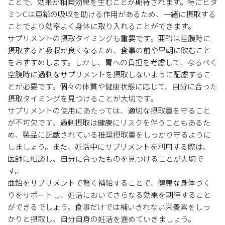
ことで、効果が相乗効果を生むことが期待されます。特にビタ
ミンCは亜鉛の吸収を助ける作用があるため、一緒に摂取する
ことでより効率よく身体に取り入れることができます。
サプリメントの摂取タイミングも重要です。亜鉛は空腹時に
摂取すると吸収が良くなるため、食事の前や早朝に飲むこと
をおすすめします。しかし、胃への負担を考慮して、なるべく
空腹時に過剰なサプリメントを摂取しないように配慮するこ
とが必要です。個々の体質や健康状態に応じて、自分に合った
摂取タイミングを見つけることが大切です。
サプリメントの使用にあたっては、適切な摂取量を守ること
が不可欠です。過剰摂取は健康にリスクを伴うこともあるた
め、製品に記載されている推奨摂取量をしっかり守るように
しましょう。また、妊活中にサプリメントを利用する際は、
医師に相談し、自分に合ったものを見つけることが大切で
す。
亜鉛をサプリメントで賢く補給することで、健康な身体づく
りをサポートし、妊活においてさらなる効果を期待すること
ができるでしょう。食事だけでは補いきれない栄養素をしっ
かりと摂取し、自分自身の妊活を進めていきましょう。