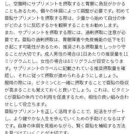
し、空腹時にサプリメントを摂取すると胃腸に負担がかかる
こともあるため、個々の体調によって調整が必要です。初めて
亜鉛サプリメントを摂取する際は、少量から始めて自分の体
がどのように反応するかを観察することをお勧めします。
また、サプリメントを摂取する際には、過剰摂取に注意が必
要です。亜鉛の過剰摂取は、胃腸障害や免疫機能の低下を引
き起こす可能性があるため、推奨される摂取量をしっかり守
ることが大切です。成人男性の場合は1日あたりの推奨量を11
ミリグラムとし、女性の場合は8ミリグラムが目安となりま
す。サプリメントのラベルに記載されている推奨摂取量を確
認し、それに従って摂取が進められるようにしましょう。
服用の際には、ビタミンCと一緒に摂取することで亜鉛の吸収
が高まることも覚えておくと良いでしょう。これは、ビタミン
Cが亜鉛の体内での利用を促進するため、相性の良い組み合わ
せとして役立ちます。
亜鉛サプリメントを正しく活用することで、妊活をサポート
し、より健やかな人生を歩んでいくための手助けとなるはず
です。自身の体調を見極めながら、賢く亜鉛を補給する方法
を見つけていくことが大切です。