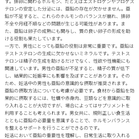
す。排卵に関わるホルモン、たとえばエストロゲンやプロゲス
テロンの安定した分泌には、亜鉛の存在が欠かせません。亜
鉛が不足すると、これらのホルモンのバランスが崩れ、排卵
不全や月経不順などの問題が生じる可能性があります。ま
た、亜鉛は卵子の成熟にも関与し、質の良い卵子の形成を助
ける役割も果たしています。
一方で、男性にとっても亜鉛の役割は非常に重要です。亜鉛は
テストステロンの生成に欠かせないミネラルです。テストス
テロンは精子の生成を助けるだけでなく、性欲や性機能にも
関連しています。男性の亜鉛が不足すると、精子の質が低下
し、結果的に妊娠率にも影響を及ぼすことがあります。その
ため、妊活中の男性も亜鉛の意識的な摂取が推奨されます。
亜鉛の摂取方法についても考慮が必要です。食材から亜鉛を効
果的に摂取するには、牡蠣や赤身肉、豆類などを意識的に取
り入れることが大切ですが、場合によってはサプリメントを
利用することも考えられます。男女共に、規則正しい食生活
とともに亜鉛の必要量を意識することで、ホルモンバランス
を整えるサポートを行うことができるのです。
妊活において亜鉛の重要性を理解し、日常生活に取り入れる