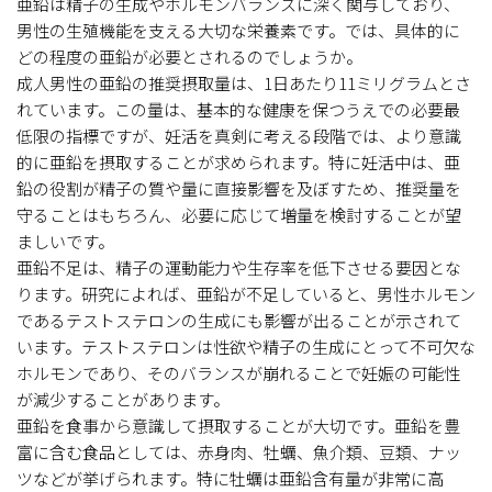
亜鉛は精子の生成やホルモンバランスに深く関与しており、
男性の生殖機能を支える大切な栄養素です。では、具体的に
どの程度の亜鉛が必要とされるのでしょうか。
成人男性の亜鉛の推奨摂取量は、1日あたり11ミリグラムとさ
れています。この量は、基本的な健康を保つうえでの必要最
低限の指標ですが、妊活を真剣に考える段階では、より意識
的に亜鉛を摂取することが求められます。特に妊活中は、亜
鉛の役割が精子の質や量に直接影響を及ぼすため、推奨量を
守ることはもちろん、必要に応じて増量を検討することが望
ましいです。
亜鉛不足は、精子の運動能力や生存率を低下させる要因とな
ります。研究によれば、亜鉛が不足していると、男性ホルモン
であるテストステロンの生成にも影響が出ることが示されて
います。テストステロンは性欲や精子の生成にとって不可欠な
ホルモンであり、そのバランスが崩れることで妊娠の可能性
が減少することがあります。
亜鉛を食事から意識して摂取することが大切です。亜鉛を豊
富に含む食品としては、赤身肉、牡蠣、魚介類、豆類、ナッ
ツなどが挙げられます。特に牡蠣は亜鉛含有量が非常に高