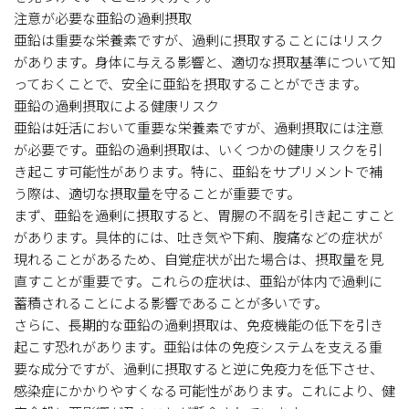
注意が必要な亜鉛の過剰摂取
亜鉛は重要な栄養素ですが、過剰に摂取することにはリスク
があります。身体に与える影響と、適切な摂取基準について知
っておくことで、安全に亜鉛を摂取することができます。
亜鉛の過剰摂取による健康リスク
亜鉛は妊活において重要な栄養素ですが、過剰摂取には注意
が必要です。亜鉛の過剰摂取は、いくつかの健康リスクを引
き起こす可能性があります。特に、亜鉛をサプリメントで補
う際は、適切な摂取量を守ることが重要です。
まず、亜鉛を過剰に摂取すると、胃腸の不調を引き起こすこと
があります。具体的には、吐き気や下痢、腹痛などの症状が
現れることがあるため、自覚症状が出た場合は、摂取量を見
直すことが重要です。これらの症状は、亜鉛が体内で過剰に
蓄積されることによる影響であることが多いです。
さらに、長期的な亜鉛の過剰摂取は、免疫機能の低下を引き
起こす恐れがあります。亜鉛は体の免疫システムを支える重
要な成分ですが、過剰に摂取すると逆に免疫力を低下させ、
感染症にかかりやすくなる可能性があります。これにより、健