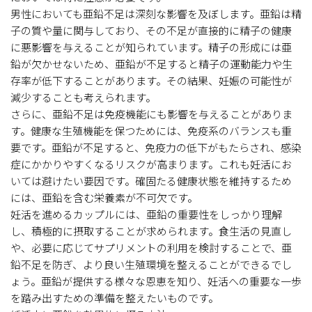
男性においても亜鉛不足は深刻な影響を及ぼします。亜鉛は精
子の質や量に関与しており、その不足が直接的に精子の健康
に悪影響を与えることが知られています。精子の形成には亜
鉛が欠かせないため、亜鉛が不足すると精子の運動能力や生
存率が低下することがあります。その結果、妊娠の可能性が
減少することも考えられます。
さらに、亜鉛不足は免疫機能にも影響を与えることがありま
す。健康な生殖機能を保つためには、免疫系のバランスも重
要です。亜鉛が不足すると、免疫力の低下がもたらされ、感染
症にかかりやすくなるリスクが高まります。これも妊活にお
いては避けたい要因です。確固たる健康状態を維持するため
には、亜鉛を含む栄養素が不可欠です。
妊活を進めるカップルには、亜鉛の重要性をしっかり理解
し、積極的に摂取することが求められます。食生活の見直し
や、必要に応じてサプリメントの利用を検討することで、亜
鉛不足を防ぎ、より良い生殖環境を整えることができるでし
ょう。亜鉛が提供する様々な恩恵を知り、妊活への重要な一歩
を踏み出すための準備を整えたいものです。