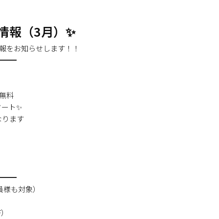
情報（3月）✨
ン情報をお知らせします！！
━━━
月無料
タート✨
なります
━━━
会員様も対象）
F）