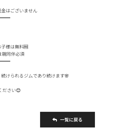
返金はございません
━━━
子様は無料🆓
は親同伴必須
━━━
続けられるジムであり続けます🌸
ください😊
一覧に戻る