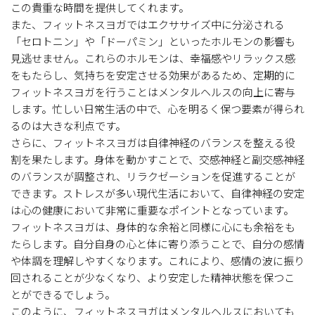
この貴重な時間を提供してくれます。
また、フィットネスヨガではエクササイズ中に分泌される
「セロトニン」や「ドーパミン」といったホルモンの影響も
見逃せません。これらのホルモンは、幸福感やリラックス感
をもたらし、気持ちを安定させる効果があるため、定期的に
フィットネスヨガを行うことはメンタルヘルスの向上に寄与
します。忙しい日常生活の中で、心を明るく保つ要素が得られ
るのは大きな利点です。
さらに、フィットネスヨガは自律神経のバランスを整える役
割を果たします。身体を動かすことで、交感神経と副交感神経
のバランスが調整され、リラクゼーションを促進することが
できます。ストレスが多い現代生活において、自律神経の安定
は心の健康において非常に重要なポイントとなっています。
フィットネスヨガは、身体的な余裕と同様に心にも余裕をも
たらします。自分自身の心と体に寄り添うことで、自分の感情
や体調を理解しやすくなります。これにより、感情の波に振り
回されることが少なくなり、より安定した精神状態を保つこ
とができるでしょう。
このように、フィットネスヨガはメンタルヘルスにおいても