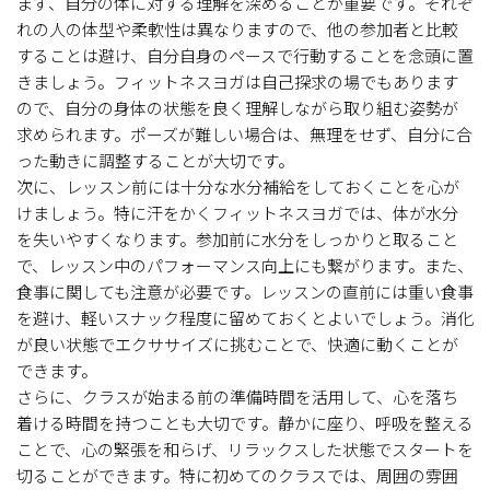
まず、自分の体に対する理解を深めることが重要です。それぞ
れの人の体型や柔軟性は異なりますので、他の参加者と比較
することは避け、自分自身のペースで行動することを念頭に置
きましょう。フィットネスヨガは自己探求の場でもあります
ので、自分の身体の状態を良く理解しながら取り組む姿勢が
求められます。ポーズが難しい場合は、無理をせず、自分に合
った動きに調整することが大切です。
次に、レッスン前には十分な水分補給をしておくことを心が
けましょう。特に汗をかくフィットネスヨガでは、体が水分
を失いやすくなります。参加前に水分をしっかりと取ること
で、レッスン中のパフォーマンス向上にも繋がります。また、
食事に関しても注意が必要です。レッスンの直前には重い食事
を避け、軽いスナック程度に留めておくとよいでしょう。消化
が良い状態でエクササイズに挑むことで、快適に動くことが
できます。
さらに、クラスが始まる前の準備時間を活用して、心を落ち
着ける時間を持つことも大切です。静かに座り、呼吸を整える
ことで、心の緊張を和らげ、リラックスした状態でスタートを
切ることができます。特に初めてのクラスでは、周囲の雰囲