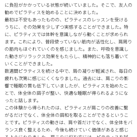
に負担がかかっている状態が続いていました。そこで、友人の
勧めでピラティスを始めることに決めました。
最初は不安もあったものの、ピラティスのレッスンを受ける
うちに、その効果を少しずつ実感することができました。特
に、ピラティスでは体幹を意識しながら動くことが求められ
ます。これにより、普段使っていない筋肉が活性化し、肩周り
の筋肉もほぐれていくのを感じました。また、呼吸を意識し
た動きがリラックス効果をもたらし、精神的にも落ち着いて
いくことができました。
数週間ピラティスを続ける中で、肩の凝りが軽減され、毎日の
疲れも次第に感じにくくなりました。過去には、肩こりの影
響で睡眠の質も低下していましたが、ピラティスを始めたこ
とで、体全体の調子が整い、快適な睡眠が得られるようにな
ったと話します。
この体験から得られたのは、ピラティスが肩こりの改善に繋
がるだけでなく、体全体の調和を取ることができるというこ
とです。ピラティスの動きは、肩や首だけでなく、体全体をバ
ランス良く整えるため、今後も続けていく価値があると感じ
るようになりました。肩こりに悩む方には、ピラティスを試