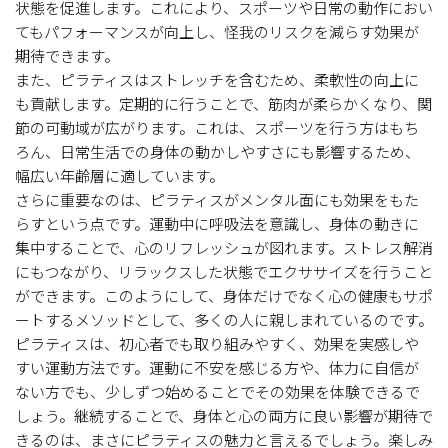
状態を促進します。これにより、スポーツや日常の動作におい
てもパフォーマンスが向上し、怪我のリスクを減らす効果が
期待できます。
また、ピラティスはストレッチを含むため、柔軟性の向上に
も貢献します。定期的に行うことで、筋肉が柔らかくなり、関
節の可動域が広がります。これは、スポーツを行う方はもち
ろん、日常生活での身体の動かしやすさにも影響するため、
幅広い年齢層に適しています。
さらに重要なのは、ピラティスがメンタル面にも効果をもた
らすという点です。運動中に呼吸法を意識し、身体の動きに
集中することで、心のリフレッシュが図れます。ストレス解消
にもつながり、リラックスした状態でエクササイズを行うこと
ができます。このようにして、身体だけでなく心の健康もサポ
ートするメソッドとして、多くの人に親しまれているのです。
ピラティスは、初心者でも取り組みやすく、効果を実感しや
すい運動方法です。運動に不安を感じる方や、体力に自信が
ない方でも、少しずつ始めることでその効果を体験できるで
しょう。継続することで、身体と心の両方に良い影響が期待で
きるのは、まさにピラティスの魅力と言えるでしょう。楽しみ