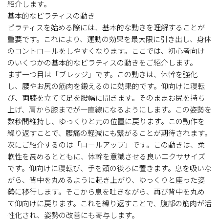
紹介します。
基本的なピラティスの動き
ピラティスを始める際には、基本的な動きを理解することが
重要です。これにより、運動の効果を最大限に引き出し、身体
のコントロールをしやすくなります。ここでは、初心者向け
のいくつかの基本的なピラティスの動きをご紹介します。
まず一つ目は「ブレッジ」です。この動きは、体幹を強化
し、腰やお尻の筋肉を鍛えるのに効果的です。仰向けに寝転
び、両膝を立てて足を腰幅に開きます。そのままお尻を持ち
上げ、肩から膝までが一直線になるようにします。この姿勢を
数秒間維持し、ゆっくりと元の位置に戻ります。この動作を
繰り返すことで、腰痛の軽減にも繋がることが期待されます。
次にご紹介するのは「ロールアップ」です。この動きは、柔
軟性を高めるとともに、体幹を意識させる良いエクササイズ
です。仰向けに寝転び、手を頭の後ろに置きます。息を吸いな
がら、背中を丸めるように起き上がり、ゆっくりと座った姿
勢に移行します。そこから息を吐きながら、再び背中を丸め
て仰向けに戻ります。これを繰り返すことで、腹部の筋肉が活
性化され、姿勢の改善にも寄与します。