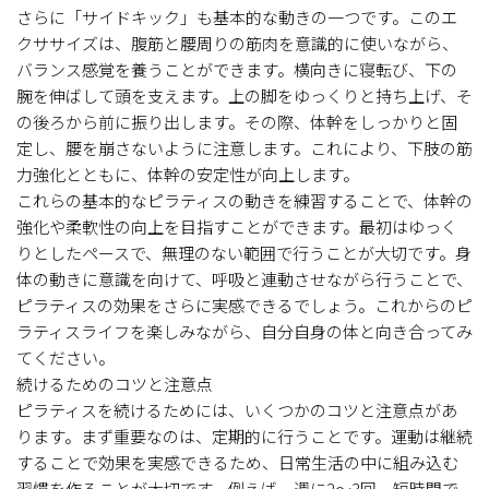
さらに「サイドキック」も基本的な動きの一つです。このエ
クササイズは、腹筋と腰周りの筋肉を意識的に使いながら、
バランス感覚を養うことができます。横向きに寝転び、下の
腕を伸ばして頭を支えます。上の脚をゆっくりと持ち上げ、そ
の後ろから前に振り出します。その際、体幹をしっかりと固
定し、腰を崩さないように注意します。これにより、下肢の筋
力強化とともに、体幹の安定性が向上します。
これらの基本的なピラティスの動きを練習することで、体幹の
強化や柔軟性の向上を目指すことができます。最初はゆっく
りとしたペースで、無理のない範囲で行うことが大切です。身
体の動きに意識を向けて、呼吸と連動させながら行うことで、
ピラティスの効果をさらに実感できるでしょう。これからのピ
ラティスライフを楽しみながら、自分自身の体と向き合ってみ
てください。
続けるためのコツと注意点
ピラティスを続けるためには、いくつかのコツと注意点があ
ります。まず重要なのは、定期的に行うことです。運動は継続
することで効果を実感できるため、日常生活の中に組み込む
習慣を作ることが大切です。例えば、週に2〜3回、短時間で