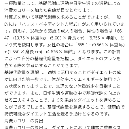
ー摂取量として、基礎代謝に運動や日常生活での活動による
消費カロリーを加えた数値が目安となります。
計算式を用いて基礎代謝量を求めることができますが、一般
的には「ハリス・ベネディクト方程式」がよく用いられていま
す。例えば、18歳から65歳の成人の場合、男性の場合は「66.
47 + (13.75 × 体重 kg) + (5.003 × 身長 cm) – (6.755 × 年齢)」と
いう式を使用します。女性の場合は「655.1 + (9.563 × 体重 kg)
+ (1.850 × 身長 cm) – (4.676 × 年齢)」となります。この計算
によって自分の基礎代謝量を把握し、ダイエットのプランを
立てる際の参考にすることができます。
基礎代謝量を理解し、適切に活用することがダイエットの成
功に向けた第一歩です。体が効率よくエネルギーを使用でき
る状態を作り出すことで、無理のない体重減少を目指すこと
ができます。また、日常生活や運動の中で基礎代謝を向上さ
せる工夫をすることで、より効果的なダイエットを進めるこ
とができるでしょう。基礎代謝量を意識することで、健康的で
持続可能なダイエット生活を送る手助けとなるのです。
消費カロリーの算出
消費カロリーの算出は、ダイエットにおいて非常に重要なス