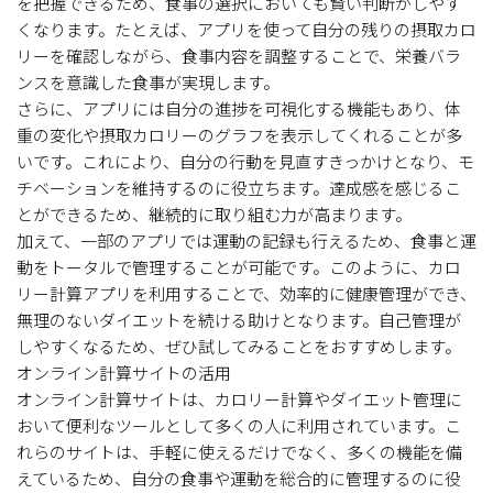
を把握できるため、食事の選択においても賢い判断がしやす
くなります。たとえば、アプリを使って自分の残りの摂取カロ
リーを確認しながら、食事内容を調整することで、栄養バラ
ンスを意識した食事が実現します。
さらに、アプリには自分の進捗を可視化する機能もあり、体
重の変化や摂取カロリーのグラフを表示してくれることが多
いです。これにより、自分の行動を見直すきっかけとなり、モ
チベーションを維持するのに役立ちます。達成感を感じるこ
とができるため、継続的に取り組む力が高まります。
加えて、一部のアプリでは運動の記録も行えるため、食事と運
動をトータルで管理することが可能です。このように、カロ
リー計算アプリを利用することで、効率的に健康管理ができ、
無理のないダイエットを続ける助けとなります。自己管理が
しやすくなるため、ぜひ試してみることをおすすめします。
オンライン計算サイトの活用
オンライン計算サイトは、カロリー計算やダイエット管理に
おいて便利なツールとして多くの人に利用されています。こ
れらのサイトは、手軽に使えるだけでなく、多くの機能を備
えているため、自分の食事や運動を総合的に管理するのに役