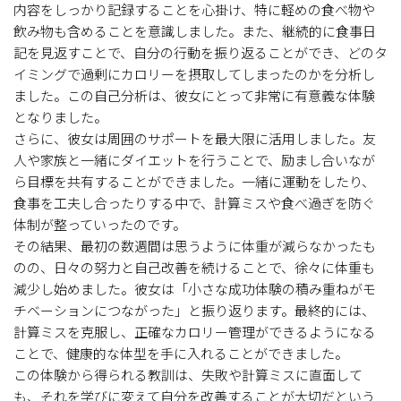
内容をしっかり記録することを心掛け、特に軽めの食べ物や
飲み物も含めることを意識しました。また、継続的に食事日
記を見返すことで、自分の行動を振り返ることができ、どのタ
イミングで過剰にカロリーを摂取してしまったのかを分析し
ました。この自己分析は、彼女にとって非常に有意義な体験
となりました。
さらに、彼女は周囲のサポートを最大限に活用しました。友
人や家族と一緒にダイエットを行うことで、励まし合いなが
ら目標を共有することができました。一緒に運動をしたり、
食事を工夫し合ったりする中で、計算ミスや食べ過ぎを防ぐ
体制が整っていったのです。
その結果、最初の数週間は思うように体重が減らなかったも
のの、日々の努力と自己改善を続けることで、徐々に体重も
減少し始めました。彼女は「小さな成功体験の積み重ねがモ
チベーションにつながった」と振り返ります。最終的には、
計算ミスを克服し、正確なカロリー管理ができるようになる
ことで、健康的な体型を手に入れることができました。
この体験から得られる教訓は、失敗や計算ミスに直面して
も、それを学びに変えて自分を改善することが大切だという