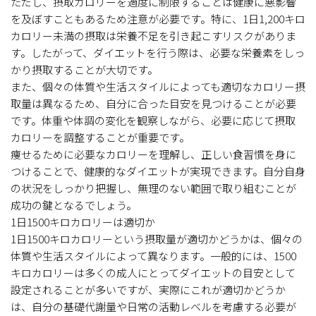
ただし、摂取カロリーを過度に制限することは健康に悪影響
を及ぼすこともあるため注意が必要です。特に、1日1,200キロ
カロリー未満の摂取は栄養不足を引き起こすリスクがありま
す。したがって、ダイエットを行う際は、必要な栄養素をしっ
かり摂取することが大切です。
また、個々の体質や生活スタイルによっても適切なカロリー摂
取量は異なるため、自分に合った目安を見つけることが必要
です。体重や体調の変化を観察しながら、必要に応じて摂取
カロリーを調整することが重要です。
痩せるために必要なカロリーを理解し、正しい食習慣を身に
つけることで、健康的なダイエットが実現できます。自分自身
の状況をしっかり把握し、無理のない範囲で取り組むことが
成功の鍵となるでしょう。
1日1500キロカロリーは適切か
1日1500キロカロリーという摂取量が適切かどうかは、個々の
体質や生活スタイルによって異なります。一般的には、1500
キロカロリーは多くの成人にとってダイエットの目安として
設定されることが多いですが、実際にこれが適切かどうか
は、自分の基礎代謝量や日常の活動レベルを考慮する必要が