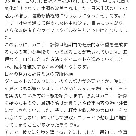
3ヶ月後、この方は目標体重を達成しましたが、単に見た目の
変化だけでなく、体調も改善されました。日常生活の中での
活力が増し、運動も積極的に行うようになったそうです。カ
ロリー計算を通じて得られた体重減少は、自信につながり、
さらなる健康的なライフスタイルを生むきっかけとなりまし
た。
このように、カロリー計算は短期間で健康的な体重を達成す
るための有力な手段の一つであることが示されています。無
理なく、自分に合った方法でダイエットを進めていくこと
が、健康を維持するための鍵となります。
日々の努力と計算ミスの克服体験
ダイエットの道のりには、多くの努力が必要ですが、時には
計算ミスも影響を及ぼすことがあります。実際にダイエット
を実践していた方の体験を紹介します。彼女はカロリー計算
を始めたものの、最初の頃は計算ミスや食事内容の過小評価
に悩まされていました。特に、軽食や飲み物のカロリーをつ
い忘れてしまい、結果として摂取カロリーが予想以上に増加
してしまうことが多かったそうです。
そこで、彼女は対策を講じることにしました。最初に、食事