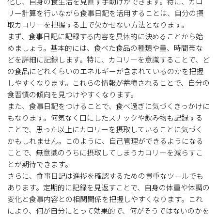
化し、自身の食生活を見直す手助けができます。特に、カロ
リー計算を行いながら食事日記を活用することは、自分の摂
取カロリーを把握する上で欠かせない方法となります。
まず、食事日記に記録する内容を具体的に決めることから始
めましょう。基本的には、食べた食品の種類や量、時間帯な
どを詳細に記録します。特に、カロリーを意識することで、ど
の食品にどれくらいのエネルギーが含まれているのかを把握
しやすくなります。これらの情報が蓄積されることで、自分の
食習慣の傾向を見つけやすくなります。
また、食事日記をつけることで、食べ過ぎに気づくきっかけに
もなります。何気なく口にしたスナックや飲み物も記録する
ことで、思った以上にカロリーを摂取していることに気づく
かもしれません。このように、自己管理ができるようになる
ことで、無意識のうちに摂取してしまうカロリーを減らすこ
とが期待できます。
さらに、食事日記は進捗を確認するための貴重なツールでも
あります。定期的に記録を見返すことで、自身の体重や体調の
変化と食事内容との相関関係を把握しやすくなります。これ
により、何が自分にとって効果的で、何がそうではないのかを