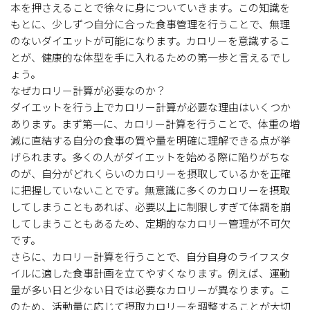
本を押さえることで徐々に身についていきます。この知識を
もとに、少しずつ自分に合った食事管理を行うことで、無理
のないダイエットが可能になります。カロリーを意識するこ
とが、健康的な体型を手に入れるための第一歩と言えるでし
ょう。
なぜカロリー計算が必要なのか？
ダイエットを行う上でカロリー計算が必要な理由はいくつか
あります。まず第一に、カロリー計算を行うことで、体重の増
減に直結する自分の食事の質や量を明確に理解できる点が挙
げられます。多くの人がダイエットを始める際に陥りがちな
のが、自分がどれくらいのカロリーを摂取しているかを正確
に把握していないことです。無意識に多くのカロリーを摂取
してしまうこともあれば、必要以上に制限しすぎて体調を崩
してしまうこともあるため、定期的なカロリー管理が不可欠
です。
さらに、カロリー計算を行うことで、自分自身のライフスタ
イルに適した食事計画を立てやすくなります。例えば、運動
量が多い日と少ない日では必要なカロリーが異なります。こ
のため、活動量に応じて摂取カロリーを調整することが大切