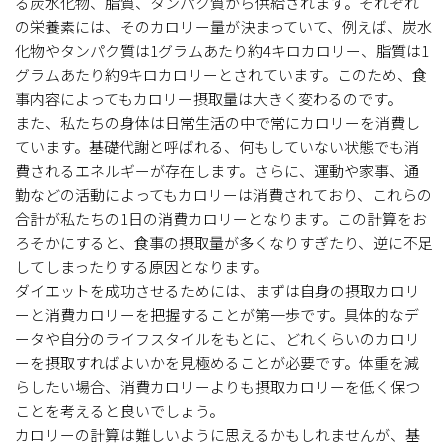
る炭水化物、脂質、タンパク質から供給されます。それぞれ
の栄養素には、そのカロリー量が決まっていて、例えば、炭水
化物やタンパク質は1グラムあたり約4キロカロリー、脂質は1
グラムあたり約9キロカロリーとされています。このため、食
事内容によってもカロリー摂取量は大きく変わるのです。
また、私たちの身体は日常生活の中で常にカロリーを消費し
ています。基礎代謝と呼ばれる、何もしていない状態でも消
費されるエネルギーが存在します。さらに、運動や家事、通
勤などの活動によってもカロリーは消費されており、これらの
合計が私たちの1日の消費カロリーとなります。この計算をお
ろそかにすると、食事の摂取量が多くなりすぎたり、逆に不足
してしまったりする原因となります。
ダイエットを成功させるためには、まずは自身の摂取カロリ
ーと消費カロリーを把握することが第一歩です。具体的なデ
ータや自分のライフスタイルをもとに、どれくらいのカロリ
ーを摂取すればよいかを見極めることが必要です。体重を減
らしたい場合、消費カロリーよりも摂取カロリーを低く保つ
ことを考えると良いでしょう。
カロリーの計算は難しいように思えるかもしれませんが、基